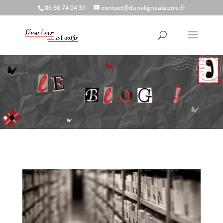
06 66 74 04 31
contact@dunelignealautre.fr