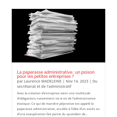
La paperasse administrative : un poison
pour les petites entreprises ?
par
Laurence MADELEINE
|
Nov 14, 2023
|
Du
secrétariat et de l'administratif
Avec la création d’entreprise vient une multitude
d’obligations notamment vis-à-vis de l’administration
étatique. Ce qui de manière péjorative est appelé la
paperasse administrative, accolée à l’idée d’un excès ou
d’une exaspération fait partie du quotidien de...