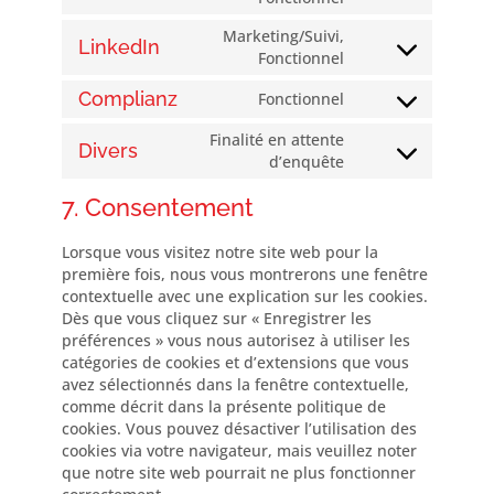
et-
to
editor
Marketing/Suivi,
service
LinkedIn
Consent
Fonctionnel
facebook
to
Complianz
Fonctionnel
service
Consent
linkedin
to
Finalité en attente
Divers
service
Consent
d’enquête
complianz
to
7. Consentement
service
divers
Lorsque vous visitez notre site web pour la
première fois, nous vous montrerons une fenêtre
contextuelle avec une explication sur les cookies.
Dès que vous cliquez sur « Enregistrer les
préférences » vous nous autorisez à utiliser les
catégories de cookies et d’extensions que vous
avez sélectionnés dans la fenêtre contextuelle,
comme décrit dans la présente politique de
cookies. Vous pouvez désactiver l’utilisation des
cookies via votre navigateur, mais veuillez noter
que notre site web pourrait ne plus fonctionner