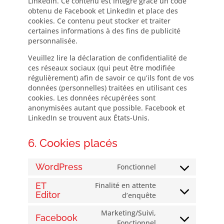
LinkedIn. Ce contenu est intégré grâce un code
obtenu de Facebook et LinkedIn et place des
cookies. Ce contenu peut stocker et traiter
certaines informations à des fins de publicité
personnalisée.
Veuillez lire la déclaration de confidentialité de
ces réseaux sociaux (qui peut être modifiée
régulièrement) afin de savoir ce qu’ils font de vos
données (personnelles) traitées en utilisant ces
cookies. Les données récupérées sont
anonymisées autant que possible. Facebook et
LinkedIn se trouvent aux États-Unis.
6. Cookies placés
WordPress
Fonctionnel
Consent
to
ET
Finalité en attente
service
Editor
Consent
d’enquête
wordpress
to
Marketing/Suivi,
service
Facebook
Consent
Fonctionnel