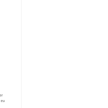
er
s eu