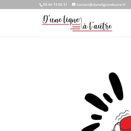
06 66 74 04 31
contact@dunelignealautre.fr