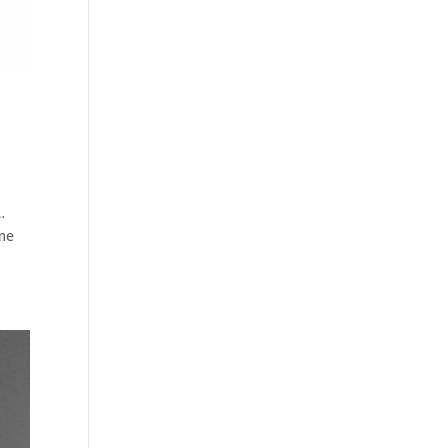
…
ame