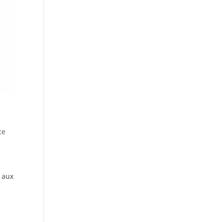
ce
l
t aux