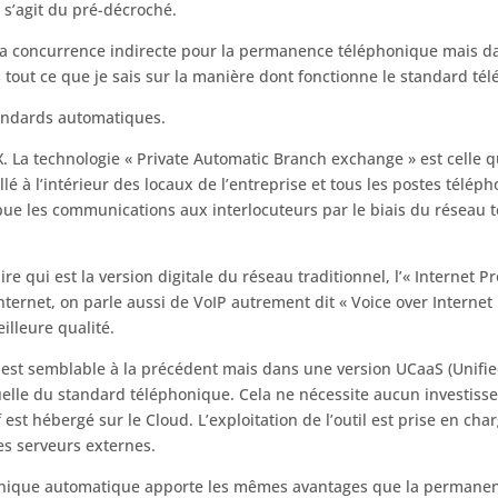
 s’agit du pré-décroché.
e la concurrence indirecte pour la permanence téléphonique mais d
s tout ce que je sais sur la manière dont fonctionne le standard t
standards automatiques.
. La technologie « Private Automatic Branch exchange » est celle q
llé à l’intérieur des locaux de l’entreprise et tous les postes télépho
ue les communications aux interlocuteurs par le biais du réseau t
ire qui est la version digitale du réseau traditionnel, l’« Internet 
rnet, on parle aussi de VoIP autrement dit « Voice over Internet Pr
illeure qualité.
ui est semblable à la précédent mais dans une version UCaaS (Unif
rtuelle du standard téléphonique. Cela ne nécessite aucun investiss
f est hébergé sur le Cloud. L’exploitation de l’outil est prise en ch
s serveurs externes.
onique automatique apporte les mêmes avantages que la permanenc