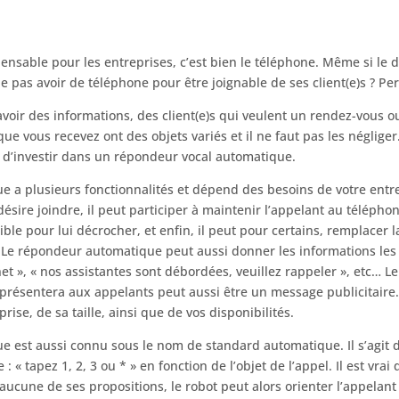
ispensable pour les entreprises, c’est bien le téléphone. Même si le 
e pas avoir de téléphone pour être joignable de ses client(e)s ? Pe
voir des informations, des client(e)s qui veulent un rendez-vous o
ue vous recevez ont des objets variés et il ne faut pas les négliger.
t d’investir dans un répondeur vocal automatique.
 a plusieurs fonctionnalités et dépend des besoins de votre entrepr
l désire joindre, il peut participer à maintenir l’appelant au télép
ible pour lui décrocher, et enfin, il peut pour certains, remplacer 
 Le répondeur automatique peut aussi donner les informations le
rnet », « nos assistantes sont débordées, veuillez rappeler », etc… 
présentera aux appelants peut aussi être un message publicitaire
ise, de sa taille, ainsi que de vos disponibilités.
 est aussi connu sous le nom de standard automatique. Il s’agit d
 : « tapez 1, 2, 3 ou * » en fonction de l’objet de l’appel. Il est vrai
cune de ses propositions, le robot peut alors orienter l’appelant 