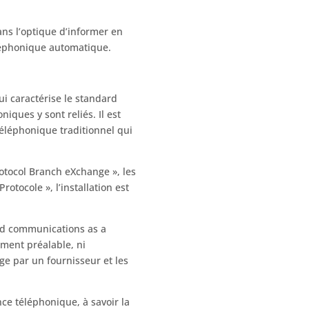
ans l’optique d’informer en
éléphonique automatique.
ui caractérise le standard
niques y sont reliés. Il est
éléphonique traditionnel qui
Protocol Branch eXchange », les
otocole », l’installation est
ied communications as a
ement préalable, ni
arge par un fournisseur et les
e téléphonique, à savoir la