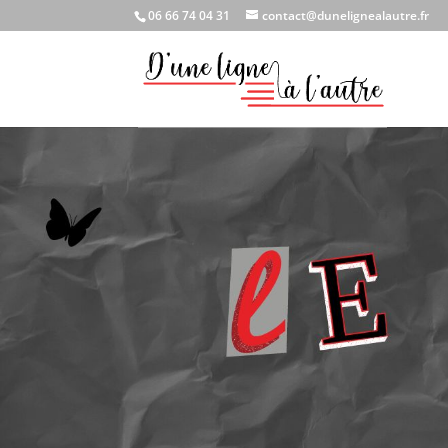
06 66 74 04 31
contact@dunelignealautre.fr