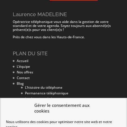
Laurence MADELEINE
Opératrice téléphonique vous aide dans la gestion de votre
standard et de votre agenda. Soyez toujours aux abonné(e)s
présent(e)s pour vos client(e)s !
Près de chez vous dans les Hauts-de-France.
PLAN DU SITE
Accueil
L’équipe
Nos offres
Contact
Blog
L’histoire du téléphone
Permanence téléphonique
Les histoires de Laurence
Du secrétariat et de l’administratif
Gérer le consentement aux
Outils de communication
cookies
L’art de se lancer !
Nous utilisons des cookies pour optimiser notre site web et notre
service.